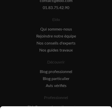
contact@eldo.com
01.83.75.42.90
Eldo
Qui sommes-nous
Rejoindre notre équipe
Nos conseils d'experts
Nos guides travaux
Découvrir
Blog professionnel
Blog particulier
Avis vérifiés
Professionnel
EldoPro pour les artisans et pros