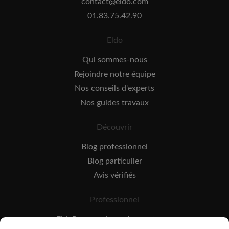
contact@eldo.com
01.83.75.42.90
Eldo
Qui sommes-nous
Rejoindre notre équipe
Nos conseils d'experts
Nos guides travaux
Découvrir
Blog professionnel
Blog particulier
Avis vérifiés
Professionnel
EldoPro pour les artisans et pros