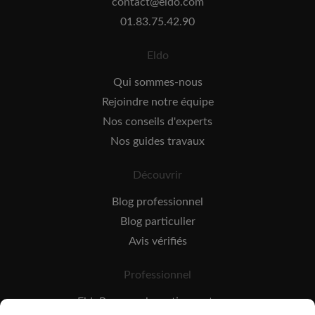
contact@eldo.com
01.83.75.42.90
Eldo
Qui sommes-nous
Rejoindre notre équipe
Nos conseils d'experts
Nos guides travaux
Découvrir
Blog professionnel
Blog particulier
Avis vérifiés
Professionnel
EldoPro pour les artisans et pros