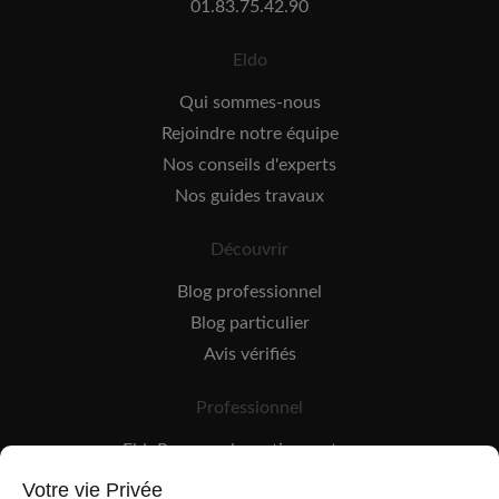
01.83.75.42.90
Eldo
Qui sommes-nous
Rejoindre notre équipe
Nos conseils d'experts
Nos guides travaux
Découvrir
Blog professionnel
Blog particulier
Avis vérifiés
Professionnel
EldoPro pour les artisans et pros
EldoNetwork pour les réseaux, marques et industriels
Votre vie Privée