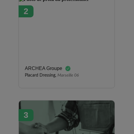
intéressantes. Nous leur avons
2
commandé un assemblage de
placards pour créer des
rangements d'entrée ainsi qu'un
dressing sur-mesure en bois
dans une chambre. L'installation
a été rapide et nous avons
apprécié les bons conseils du
commercial. Nous sommes
entièrement satisfaits.
ARCHEA Groupe
Placard Dressing,
Marseille 06
3