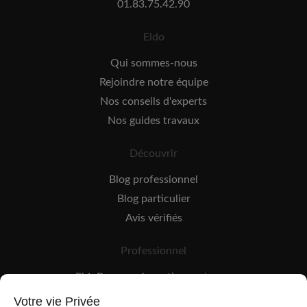
01.83.75.42.90
Eldo
Qui sommes-nous
Rejoindre notre équipe
Nos conseils d'experts
Nos guides travaux
Découvrir
Blog professionnel
Blog particulier
Avis vérifiés
Professionnel
EldoPro pour les artisans et pros
EldoNetwork pour les réseaux, marques et industriels
Votre vie Privée