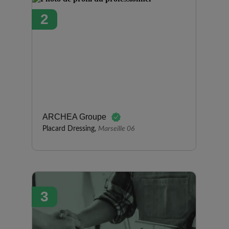
intéressantes. Nous leur avons
2
commandé un assemblage de
placards pour créer des
rangements d'entrée ainsi qu'un
dressing sur-mesure en bois
dans une chambre. L'installation
a été rapide et nous avons
apprécié les bons conseils du
commercial. Nous sommes
entièrement satisfaits.
ARCHEA Groupe
Placard Dressing,
Marseille 06
3