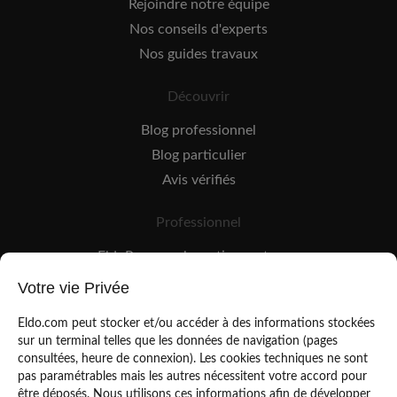
Rejoindre notre équipe
Nos conseils d'experts
Nos guides travaux
Découvrir
Blog professionnel
Blog particulier
Avis vérifiés
Professionnel
EldoPro pour les artisans et pros
EldoNetwork pour les réseaux, marques et industriels
Votre vie Privée
Règles de classement des artisans
Eldo.com peut stocker et/ou accéder à des informations stockées
sur un terminal telles que les données de navigation (pages
consultées, heure de connexion). Les cookies techniques ne sont
pas paramétrables mais les autres nécessitent votre accord pour
être déposés. Nous utilisons ces informations afin de développer