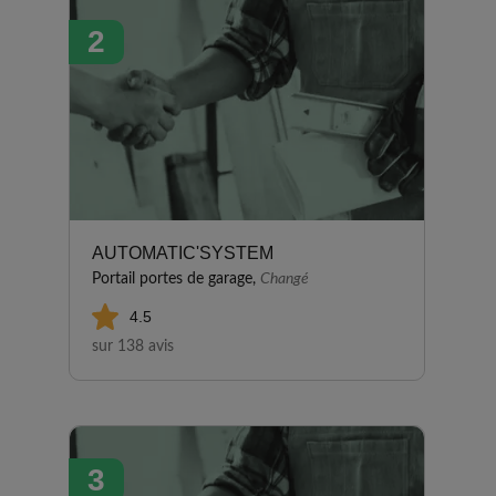
des prestations réalisées par
2
Vérandas BEAUQUESNE, tant
dans le conseil que dans la
réalisation. Nous avons apprécié
les échanges et explications
claires, la conception du projet,
le fait de pouvoir visiter
l’entrepôt de conception et
assemblage à Conlie. Nous
avons également apprécié le
AUTOMATIC'SYSTEM
respect des délais, le
Portail portes de garage,
Changé
professionnalisme à toutes les
4.5
étapes, le commercial, le
sur 138 avis
métreur, les monteurs… tous
ont œuvré pour réaliser notre
projet très réussi. Nous les
recommandons sans hésitation.
3