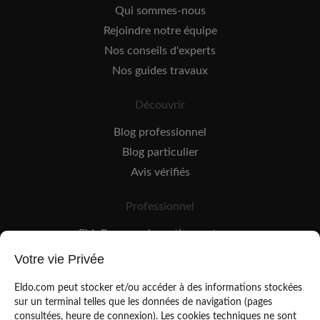
Qui sommes-nous
Rejoindre notre équipe
Nos conseils d'experts
Nos guides travaux
Découvrir
Blog professionnel
Blog particulier
Avis vérifiés
Professionnel
EldoPro pour les artisans et pros
EldoNetwork pour les réseaux, marques et industriels
Votre vie Privée
Règles de classement des artisans
Eldo.com peut stocker et/ou accéder à des informations stockées
sur un terminal telles que les données de navigation (pages
consultées, heure de connexion). Les cookies techniques ne sont