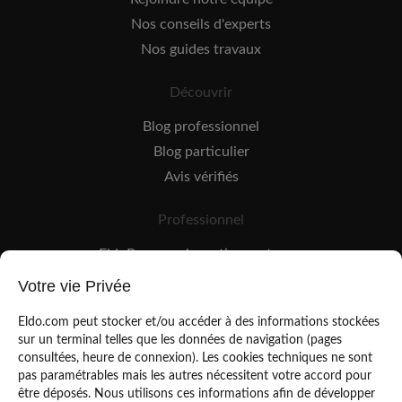
Nos conseils d'experts
Nos guides travaux
Découvrir
Blog professionnel
Blog particulier
Avis vérifiés
Professionnel
EldoPro pour les artisans et pros
EldoNetwork pour les réseaux, marques et industriels
Votre vie Privée
Règles de classement des artisans
Eldo.com peut stocker et/ou accéder à des informations stockées
sur un terminal telles que les données de navigation (pages
consultées, heure de connexion). Les cookies techniques ne sont
pas paramétrables mais les autres nécessitent votre accord pour
être déposés. Nous utilisons ces informations afin de développer