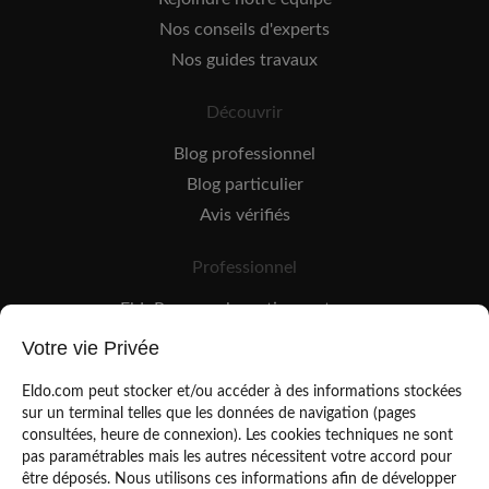
Nos conseils d'experts
Nos guides travaux
Découvrir
Blog professionnel
Blog particulier
Avis vérifiés
Professionnel
EldoPro pour les artisans et pros
EldoNetwork pour les réseaux, marques et industriels
Votre vie Privée
Règles de classement des artisans
Eldo.com peut stocker et/ou accéder à des informations stockées
sur un terminal telles que les données de navigation (pages
consultées, heure de connexion). Les cookies techniques ne sont
pas paramétrables mais les autres nécessitent votre accord pour
être déposés. Nous utilisons ces informations afin de développer