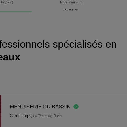
ité
(
5
km)
Note minimum
Toutes
fessionnels spécialisés en
eaux
MENUISERIE DU BASSIN
Garde corps,
La Teste-de-Buch