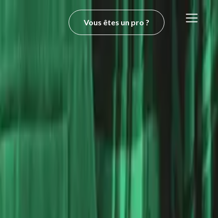
Vous êtes un pro ?