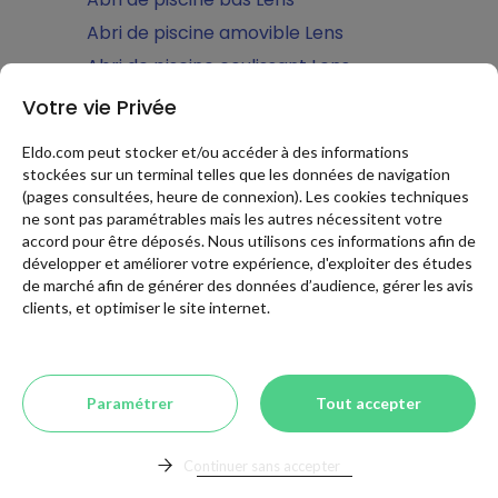
Abri de piscine amovible Lens
Abri de piscine coulissant Lens
Abri de piscine mi-haut Lens
Votre vie Privée
Abri de piscine haut Lens
Eldo.com peut stocker et/ou accéder à des informations
Abri de piscine motorisé Lens
stockées sur un terminal telles que les données de navigation
(pages consultées, heure de connexion). Les cookies techniques
Volet de piscine hors sol Lens
ne sont pas paramétrables mais les autres nécessitent votre
Abri de piscine plat Lens
accord pour être déposés. Nous utilisons ces informations afin de
développer et améliorer votre expérience, d'exploiter des études
Terrasse mobile de piscine Lens
de marché afin de générer des données d’audience, gérer les avis
Volet de piscine immergé Lens
clients, et optimiser le site internet.
Ferronnerie d'art Lens
Création ferronnerie d'art Lens
Rénovation ferronnerie d'art Lens
Paramétrer
Tout accepter
Maison de jardin Lens
Paysagistes Espaces vert Entretien
Continuer sans accepter
Élagage Lens