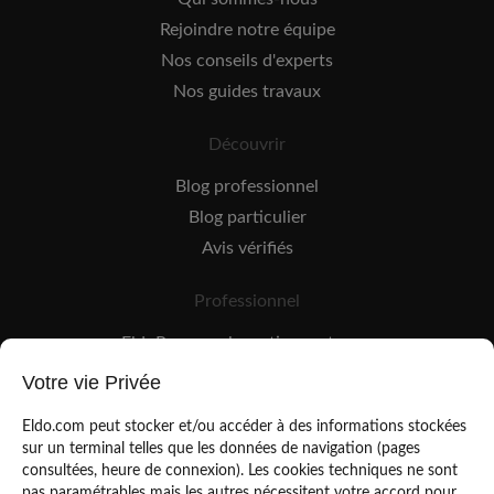
Rejoindre notre équipe
Nos conseils d'experts
Nos guides travaux
Découvrir
Blog professionnel
Blog particulier
Avis vérifiés
Professionnel
EldoPro pour les artisans et pros
EldoNetwork pour les réseaux, marques et industriels
Votre vie Privée
Règles de classement des artisans
Eldo.com peut stocker et/ou accéder à des informations stockées
sur un terminal telles que les données de navigation (pages
consultées, heure de connexion). Les cookies techniques ne sont
pas paramétrables mais les autres nécessitent votre accord pour