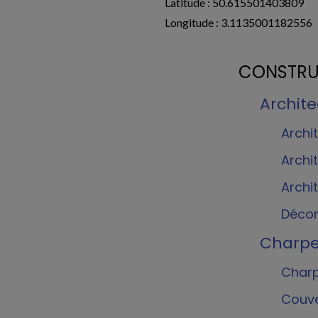
Latitude : 50.615501403809
Longitude : 3.1135001182556
CONSTRUC
Archit
Archi
Archi
Archi
Décor
Charpe
Charp
Couve