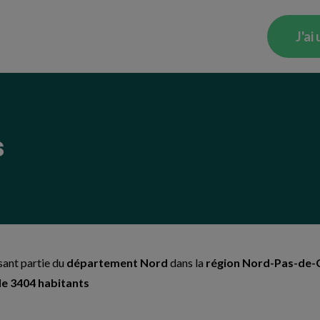
J'ai
s
isant partie du
département Nord
dans la
région Nord-Pas-de-C
de 3404 habitants