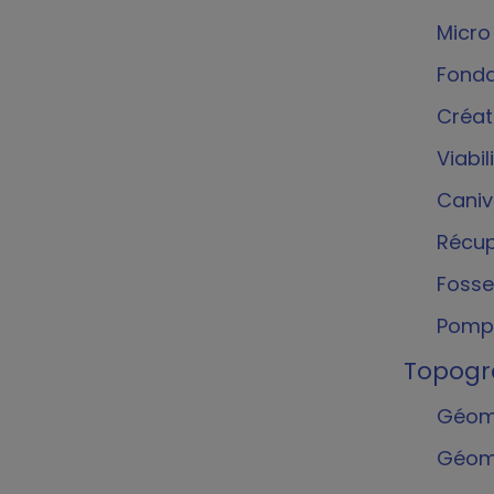
Micro
Fonda
Créat
Viabil
Caniv
Récup
Fosse
Pompe
Topogr
Géomè
Géomè