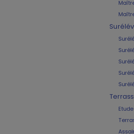
Maîtr
Maîtr
Surélé
Surél
Surél
Surél
Surél
Surél
Terras
Etude
Terra
Assai