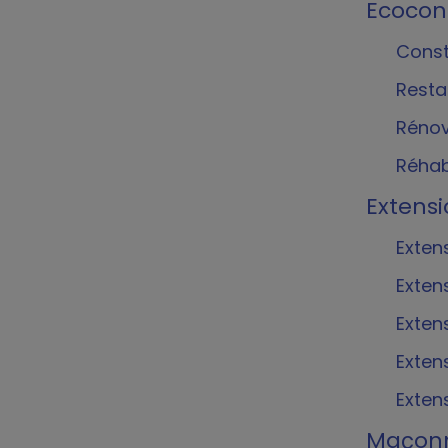
Ecocon
Const
Resta
Rénov
Réhab
Extens
Exten
Extens
Exten
Exten
Exten
Maçonn