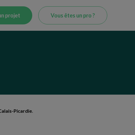
 un projet
Vous êtes un pro ?
alais-Picardie
.