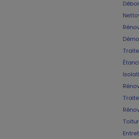
Débor
Netto
Rénov
Démou
Trait
Étanc
Isolat
Rénov
Trait
Rénov
Toitu
Entre