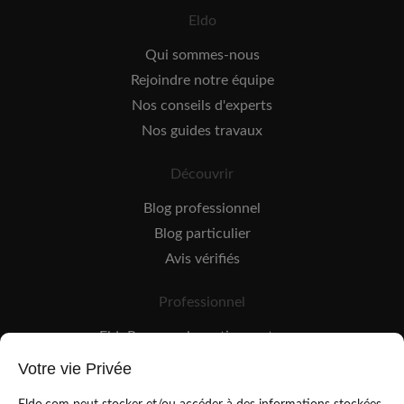
Eldo
Qui sommes-nous
Rejoindre notre équipe
Nos conseils d'experts
Nos guides travaux
Découvrir
Blog professionnel
Blog particulier
Avis vérifiés
Professionnel
EldoPro pour les artisans et pros
EldoNetwork pour les réseaux, marques et industriels
Votre vie Privée
Règles de classement des artisans