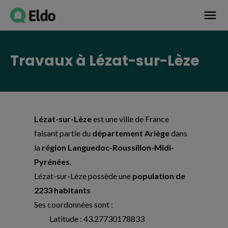
Avis établissement
menu
Travaux à Lézat-sur-Lèze
Lézat-sur-Lèze
est une ville de France
faisant partie du
département Ariège
dans
la
région Languedoc-Roussillon-Midi-
Pyrénées
.
Lézat-sur-Lèze possède une
population de
2233 habitants
Ses coordonnées sont :
Latitude : 43.27730178833