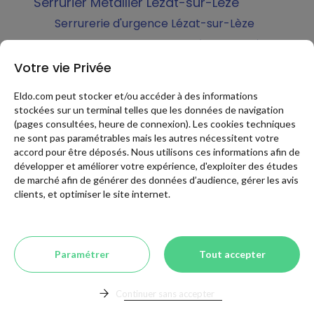
Serrurier Metallier Lézat-sur-Lèze
Serrurerie d'urgence Lézat-sur-Lèze
Changement de serrure Lézat-sur-Lèze
Soudure métal Lézat-sur-Lèze
Votre vie Privée
Métallerie d'Art Lézat-sur-Lèze
Eldo.com peut stocker et/ou accéder à des informations
Structure métallique mezzanine Lézat-sur-
stockées sur un terminal telles que les données de navigation
Lèze
(pages consultées, heure de connexion). Les cookies techniques
ne sont pas paramétrables mais les autres nécessitent votre
Structure métallique terrasse Lézat-sur-
accord pour être déposés. Nous utilisons ces informations afin de
Lèze
développer et améliorer votre expérience, d'exploiter des études
Verrière acier Lézat-sur-Lèze
de marché afin de générer des données d’audience, gérer les avis
clients, et optimiser le site internet.
Serrurerie blindée Lézat-sur-Lèze
RENOVATION EXTERIEURE à Lézat-sur-Lèze
Abri de jardin Lézat-sur-Lèze
Paramétrer
Tout accepter
Chalet de jardin Lézat-sur-Lèze
Abri de jardin bois Lézat-sur-Lèze
Continuer sans accepter
Abri de jardin en métal Lézat-sur-Lèze