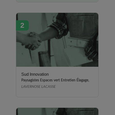
jardin. Leur équipe est
intervenue dans les délais
convenus et je suis satisfait du
2
travail effectué. Petit bémol, Je
suis cependant en attente de
leur proposition pour « habiller »
la butte suite au bâchage depuis
août dernier…
Sud Innovation
Paysagistes Espaces vert Entretien Élagage,
LAVERNOSE LACASSE