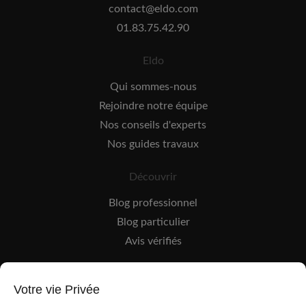
contact@eldo.com
01.83.75.42.90
Eldo
Qui sommes-nous
Rejoindre notre équipe
Nos conseils d'experts
Nos guides travaux
Découvrir
Blog professionnel
Blog particulier
Avis vérifiés
Professionnel
Votre vie Privée
EldoPro pour les artisans et pros