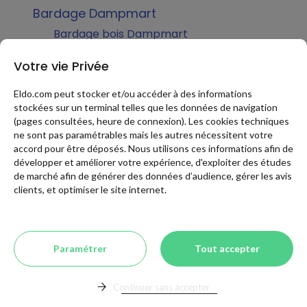
Bardage Dampmart
Bardage bois Dampmart
Bardage composite Dampmart
Votre vie Privée
Bardage pvc Dampmart
Eldo.com peut stocker et/ou accéder à des informations
Bardage métallique Dampmart
stockées sur un terminal telles que les données de navigation
Bardage fibro ciment Dampmart
(pages consultées, heure de connexion). Les cookies techniques
ne sont pas paramétrables mais les autres nécessitent votre
Bardage Alu Dampmart
accord pour être déposés. Nous utilisons ces informations afin de
Bardage zinc Dampmart
développer et améliorer votre expérience, d'exploiter des études
Carport Dampmart
de marché afin de générer des données d’audience, gérer les avis
clients, et optimiser le site internet.
Carport Alu Dampmart
Carport bois Dampmart
Abri voiture Dampmart
Paramétrer
Tout accepter
Carport PVC Dampmart
Clôtures Dampmart
Continuer sans accepter
Clôture bois Dampmart