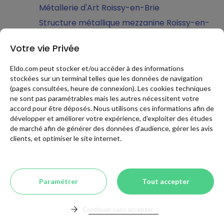
Métallerie d'Art Roissy-en-Brie
Structure métallique mezzanine Roissy-en-
Brie
Votre vie Privée
Structure métallique terrasse Roissy-en-
Brie
Eldo.com peut stocker et/ou accéder à des informations
Verrière acier Roissy-en-Brie
stockées sur un terminal telles que les données de navigation
Serrurerie blindée Roissy-en-Brie
(pages consultées, heure de connexion). Les cookies techniques
ne sont pas paramétrables mais les autres nécessitent votre
RENOVATION EXTERIEURE à Roissy-en-Brie
accord pour être déposés. Nous utilisons ces informations afin de
développer et améliorer votre expérience, d'exploiter des études
Abri de jardin Roissy-en-Brie
de marché afin de générer des données d’audience, gérer les avis
Chalet de jardin Roissy-en-Brie
clients, et optimiser le site internet.
Abri de jardin bois Roissy-en-Brie
Abri de jardin en métal Roissy-en-Brie
Abri de jardin PVC Roissy-en-Brie
Paramétrer
Tout accepter
Alarmes Vidéosurveillance Sécurité
Roissy-en-Brie
Continuer sans accepter
Installation d'alarmes Roissy-en-Brie