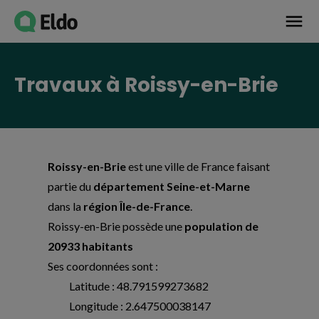
Avis établissement
menu
Travaux à Roissy-en-Brie
Roissy-en-Brie
est une ville de France faisant
partie du
département Seine-et-Marne
dans la
région Île-de-France
.
Roissy-en-Brie possède une
population de
20933 habitants
Ses coordonnées sont :
Latitude : 48.791599273682
Longitude : 2.647500038147