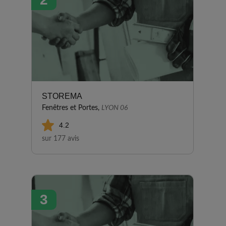
final et de la qualité des
menuiseries posées.
STOREMA
Fenêtres et Portes,
LYON 06
4.2
sur 177 avis
3