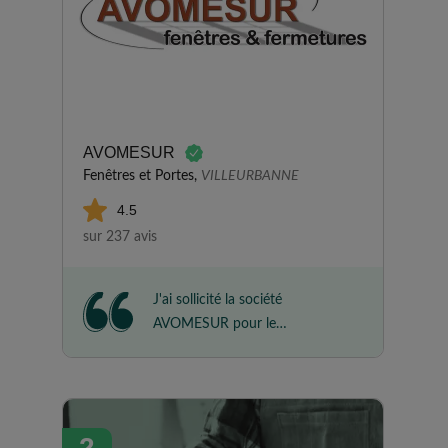
AVOMESUR
Fenêtres et Portes,
VILLEURBANNE
4.5
sur 237 avis
J'ai sollicité la société
AVOMESUR pour le
remplacement des fenêtres dans
trois logements différents. Le
travail a été réalisé avec sérieux
et dans les délais prévus. Je suis
2
pleinement satisfait du rendu