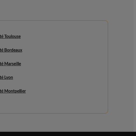
ité Toulouse
ité Bordeaux
ité Marseille
ité Lyon
ité Montpellier