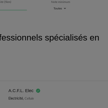
ité
(
5
km)
Note minimum
Toutes
fessionnels spécialisés en
A.C.F.L. Elec
Electricité,
Cellule