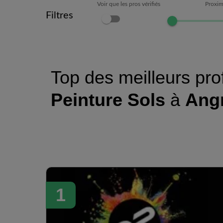
Voir que les pros vérifiés
Proxim
Filtres
Top des meilleurs pro
Peinture Sols
à
Ang
1