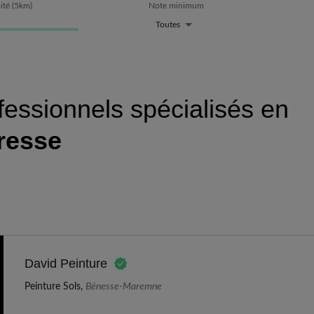
ité
(
5
km)
Note minimum
Toutes
fessionnels spécialisés en
resse
David Peinture
Peinture Sols,
Bénesse-Maremne