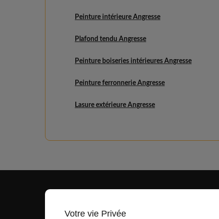
Peinture intérieure Angresse
Plafond tendu Angresse
Peinture boiseries intérieures Angresse
Peinture ferronnerie Angresse
Lasure extérieure Angresse
Votre vie Privée