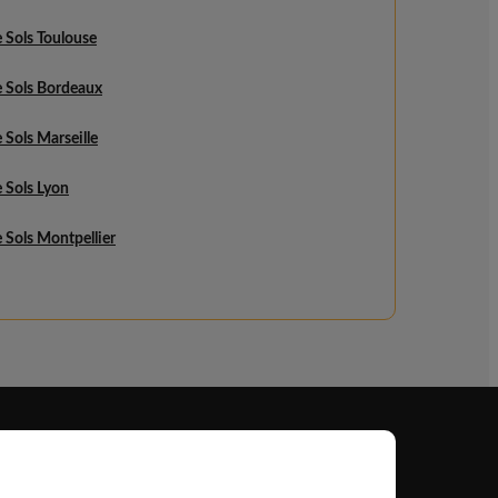
 Sols Toulouse
e Sols Bordeaux
 Sols Marseille
 Sols Lyon
 Sols Montpellier
Professionnel