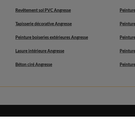
Revêtement sol PVC Angresse
Peinture
Tapisserie décorative Angresse
Peintur
Peinture boiseries extérieures Angresse
Peinture
Lasure intérieure Angresse
Peinture
Béton ciré Angresse
Peinture
Eldo
Découvrir