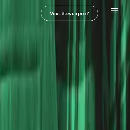
Vous êtes un pro ?