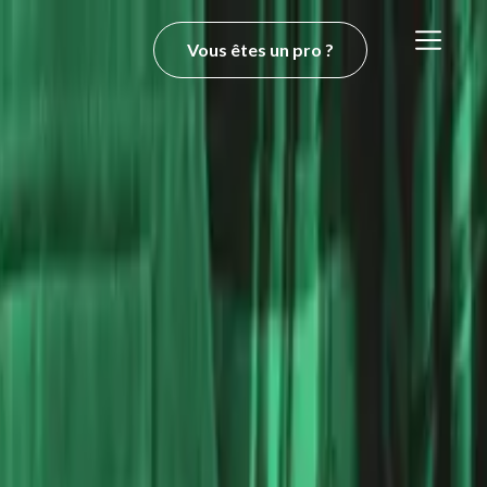
Vous êtes un pro ?