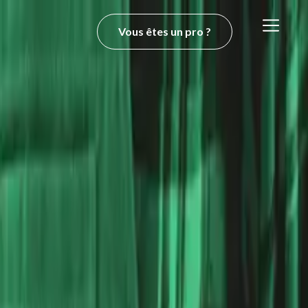
Vous êtes un pro ?