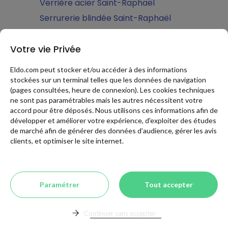
Verrière acier Saint-Raphaël
Serrurerie blindée Saint-Raphaël
RENOVATION EXTERIEURE à Saint-Raphaël
Votre vie Privée
Abri de jardin Saint-Raphaël
Chalet de jardin Saint-Raphaël
Eldo.com peut stocker et/ou accéder à des informations
stockées sur un terminal telles que les données de navigation
Abri de jardin bois Saint-Raphaël
(pages consultées, heure de connexion). Les cookies techniques
Abri de jardin en métal Saint-Raphaël
ne sont pas paramétrables mais les autres nécessitent votre
accord pour être déposés. Nous utilisons ces informations afin de
Abri de jardin PVC Saint-Raphaël
développer et améliorer votre expérience, d'exploiter des études
Alarmes Vidéosurveillance Sécurité Saint-
de marché afin de générer des données d’audience, gérer les avis
Raphaël
clients, et optimiser le site internet.
Installation d'alarmes Saint-Raphaël
Vidéosurveillance Saint-Raphaël
Contrôle d'accès maison, visiophone Saint-
Paramétrer
Tout accepter
Raphaël
Alarme maison Saint-Raphaël
Continuer sans accepter
Alarme télésurveillance Saint-Raphaël