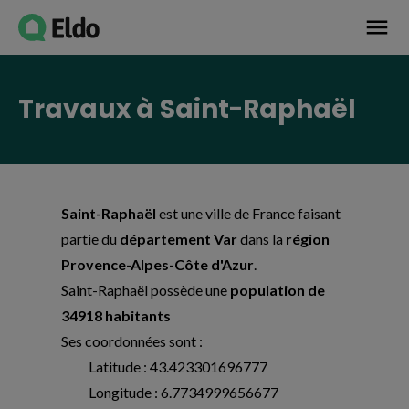
Avis établissement
menu
Travaux à Saint-Raphaël
Saint-Raphaël
est une ville de France faisant
partie du
département Var
dans la
région
Provence-Alpes-Côte d'Azur
.
Saint-Raphaël possède une
population de
34918 habitants
Ses coordonnées sont :
Latitude : 43.423301696777
Longitude : 6.7734999656677