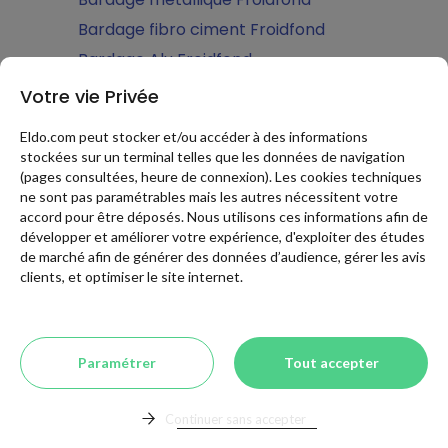
Bardage fibro ciment Froidfond
Bardage Alu Froidfond
Bardage zinc Froidfond
Votre vie Privée
Carport Froidfond
Eldo.com peut stocker et/ou accéder à des informations
Carport Alu Froidfond
stockées sur un terminal telles que les données de navigation
(pages consultées, heure de connexion). Les cookies techniques
Carport bois Froidfond
ne sont pas paramétrables mais les autres nécessitent votre
Abri voiture Froidfond
accord pour être déposés. Nous utilisons ces informations afin de
développer et améliorer votre expérience, d'exploiter des études
Carport PVC Froidfond
de marché afin de générer des données d’audience, gérer les avis
Clôtures Froidfond
clients, et optimiser le site internet.
Clôture bois Froidfond
Clôture grillage Froidfond
Clôture composite Froidfond
Paramétrer
Tout accepter
Clôture Alu Froidfond
Clôture pvc Froidfond
Continuer sans accepter