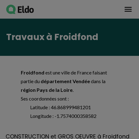
Avis établissement
menu
Travaux à Froidfond
Froidfond
est une ville de France faisant
partie du
département Vendée
dans la
région Pays de la Loire
.
Ses coordonnées sont :
Latitude : 46.868999481201
Longitude : -1.7574000358582
CONSTRUCTION et GROS OEUVRE à Froidfond