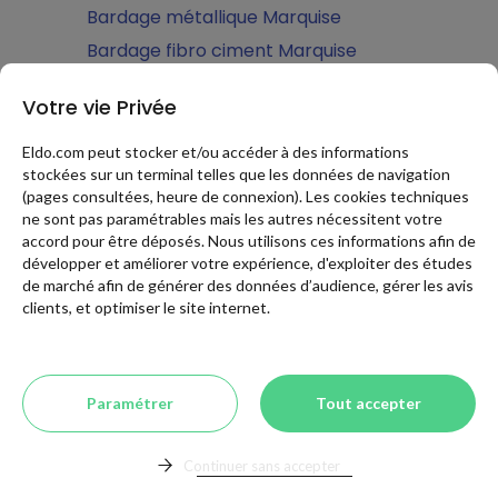
Bardage métallique Marquise
Bardage fibro ciment Marquise
Bardage Alu Marquise
Votre vie Privée
Bardage zinc Marquise
Carport Marquise
Eldo.com peut stocker et/ou accéder à des informations
stockées sur un terminal telles que les données de navigation
Carport Alu Marquise
(pages consultées, heure de connexion). Les cookies techniques
Carport bois Marquise
ne sont pas paramétrables mais les autres nécessitent votre
accord pour être déposés. Nous utilisons ces informations afin de
Abri voiture Marquise
développer et améliorer votre expérience, d'exploiter des études
Carport PVC Marquise
de marché afin de générer des données d’audience, gérer les avis
clients, et optimiser le site internet.
Clôtures Marquise
Clôture bois Marquise
Clôture grillage Marquise
Paramétrer
Tout accepter
Clôture composite Marquise
Clôture Alu Marquise
Continuer sans accepter
Clôture pvc Marquise