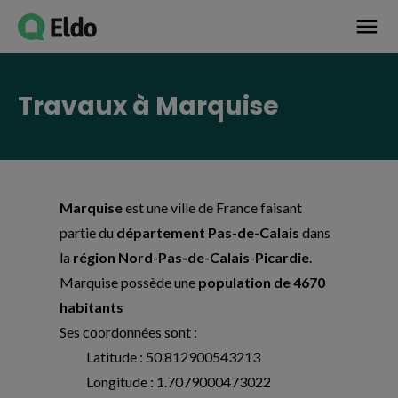
Avis établissement
menu
Travaux à Marquise
Marquise
est une ville de France faisant
partie du
département Pas-de-Calais
dans
la
région Nord-Pas-de-Calais-Picardie
.
Marquise possède une
population de 4670
habitants
Ses coordonnées sont :
Latitude : 50.812900543213
Longitude : 1.7079000473022