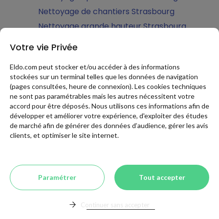
Nettoyage de chantiers Strasbourg
Nettoyage grande hauteur Strasbourg
Vide maison Strasbourg
Votre vie Privée
Parquets Strasbourg
Eldo.com peut stocker et/ou accéder à des informations
Parquet flottant Strasbourg
stockées sur un terminal telles que les données de navigation
Parquet massif Strasbourg
(pages consultées, heure de connexion). Les cookies techniques
ne sont pas paramétrables mais les autres nécessitent votre
Parquet stratifié Strasbourg
accord pour être déposés. Nous utilisons ces informations afin de
Vitrification parquet Strasbourg
développer et améliorer votre expérience, d'exploiter des études
de marché afin de générer des données d’audience, gérer les avis
Pose de parquet hors fourniture Strasbourg
clients, et optimiser le site internet.
Peinture Sols Strasbourg
Peinture intérieure Strasbourg
Revêtement sol PVC Strasbourg
Paramétrer
Tout accepter
Plafond tendu Strasbourg
Tapisserie décorative Strasbourg
Continuer sans accepter
Peinture boiseries intérieures Strasbourg