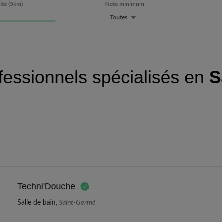
ité
(
5
km)
Note minimum
Toutes
fessionnels spécialisés en
S
Techni'Douche
Salle de bain,
Saint-Germé