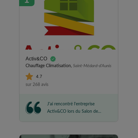
Activ&CO
Chauffage Climatisation,
Saint-Médard-d'Aunis
4.7
sur 268 avis
J'ai rencontré l'entreprise
Activ&CO lors du Salon de
l'Habitat de Fontenay-le-Comte
et je leur ai confié l'installation
de mes panneaux solaires. Les