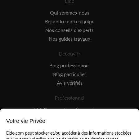
Eldo
Qui sommes-nous
Rejoindre notre équipe
Nos conseils d'experts
Nos guides travaux
Découvrir
Blog professionnel
Blog particulier
Avis vérifiés
Professionnel
EldoPro pour les artisans et pros
EldoNetwork pour les réseaux, marques et industriels
Votre vie Privée
Règles de classement des artisans
Eldo.com peut stocker et/ou accéder à des informations stockées