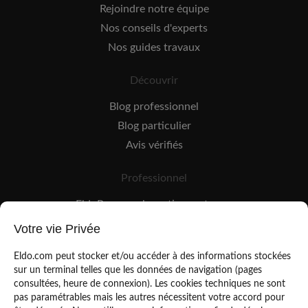
Rejoindre notre équipe
Nos conseils d'experts
Nos guides travaux
Découvrir
Blog professionnel
Blog particulier
Avis vérifiés
Professionnel
EldoPro pour les artisans et pros
EldoNetwork pour les réseaux, marques et industriels
Votre vie Privée
Règles de classement des artisans
Eldo.com peut stocker et/ou accéder à des informations stockées
sur un terminal telles que les données de navigation (pages
consultées, heure de connexion). Les cookies techniques ne sont
pas paramétrables mais les autres nécessitent votre accord pour