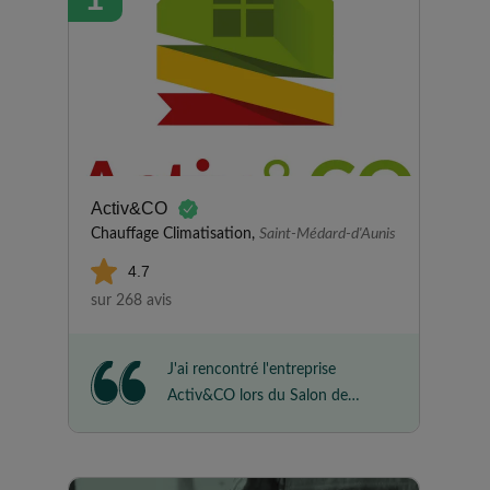
Activ&CO
Chauffage Climatisation,
Saint-Médard-d'Aunis
4.7
sur 268 avis
J'ai rencontré l'entreprise
Activ&CO lors du Salon de
l'Habitat de Fontenay-le-Comte
et je leur ai confié l'installation
de mes panneaux solaires. Les