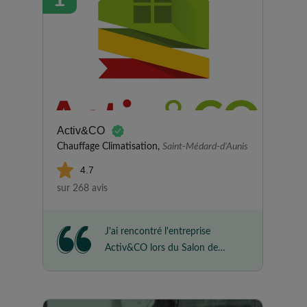
Activ&CO
Chauffage Climatisation,
Saint-Médard-d'Aunis
4.7
sur 268 avis
J'ai rencontré l'entreprise
Activ&CO lors du Salon de
l'Habitat de Fontenay-le-Comte
et je leur ai confié l'installation
de mes panneaux solaires. Les