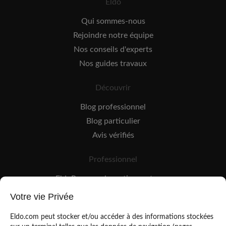
Eldo
Qui sommes-nous
Rejoindre notre équipe
Nos conseils d'experts
Nos guides travaux
Découvrir
Blog professionnel
Blog particulier
Avis vérifiés
Professionnel
EldoPro pour les artisans et pros
EldoNetwork pour les réseaux, marques et industriels
Votre vie Privée
Règles de classement des artisans
Eldo.com peut stocker et/ou accéder à des informations stockées