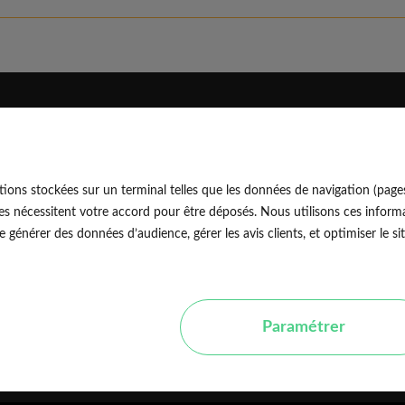
Eldo
Découvrir
Qui sommes-nous
Blog professionnel
ions stockées sur un terminal telles que les données de navigation (page
Rejoindre notre équipe
Blog particulier
EldoNetw
es nécessitent votre accord pour être déposés. Nous utilisons ces informa
Nos conseils d'experts
générer des données d’audience, gérer les avis clients, et optimiser le sit
Avis vérifiés
Nos guides travaux
Paramétrer
P