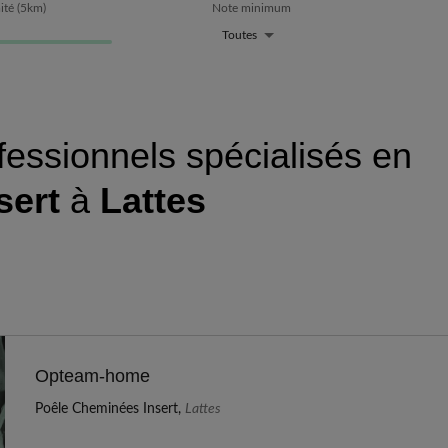
ité
(
5
km)
Note minimum
Toutes
fessionnels spécialisés en
sert
à
Lattes
Opteam-home
Poêle Cheminées Insert,
Lattes