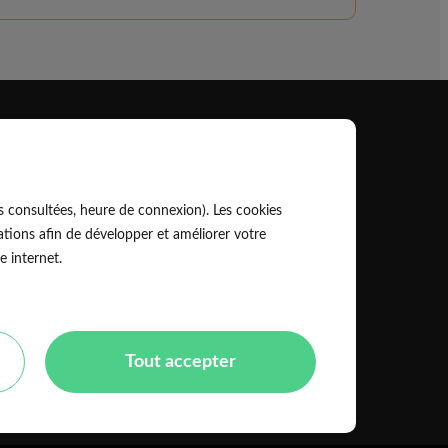
Professionnel
EldoPro pour les artisans et pros
s consultées, heure de connexion). Les cookies
ork pour les réseaux, marques et industriels
tions afin de développer et améliorer votre
e internet.
Règles de classement des artisans
Tout accepter
Mentions légales
CGU
olitique de confidentialité
Copyright Eldo 2021