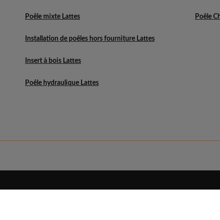
Poêle mixte Lattes
Poêle C
Installation de poêles hors fourniture Lattes
Insert à bois Lattes
Poêle hydraulique Lattes
Eldo
Découvrir