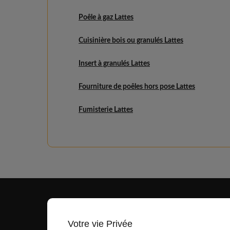
Poêle à gaz Lattes
Cuisinière bois ou granulés Lattes
Insert à granulés Lattes
Fourniture de poêles hors pose Lattes
Fumisterie Lattes
Votre vie Privée