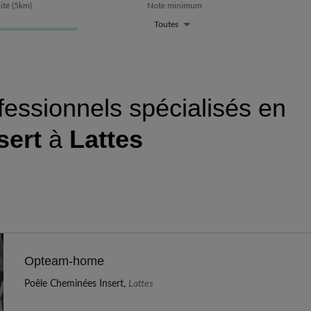
ité
(
5
km)
Note minimum
Toutes
fessionnels spécialisés en
sert
à
Lattes
Opteam-home
Poêle Cheminées Insert,
Lattes