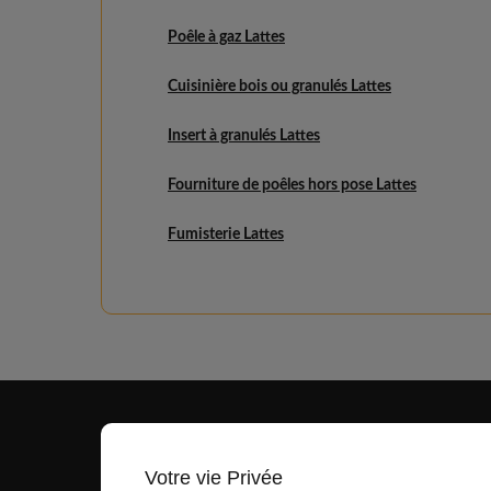
Poêle à gaz Lattes
Cuisinière bois ou granulés Lattes
Insert à granulés Lattes
Fourniture de poêles hors pose Lattes
Fumisterie Lattes
Votre vie Privée