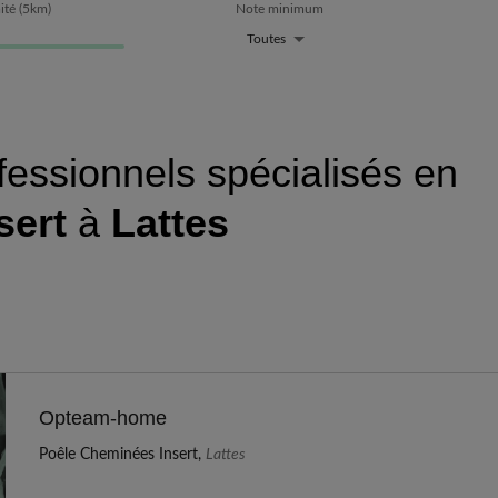
ité
(
5
km)
Note minimum
Toutes
fessionnels spécialisés en
sert
à
Lattes
Opteam-home
Poêle Cheminées Insert,
Lattes