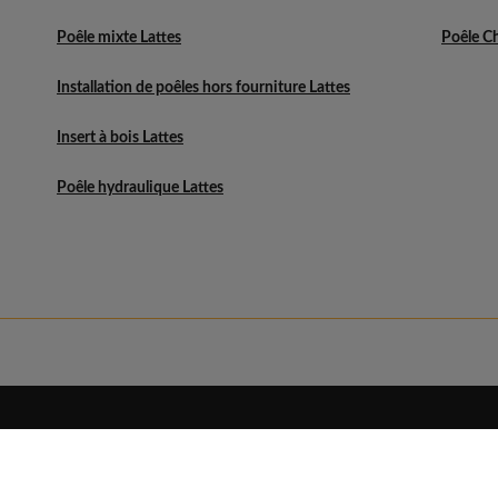
Poêle mixte Lattes
Poêle C
Installation de poêles hors fourniture Lattes
Insert à bois Lattes
Poêle hydraulique Lattes
Eldo
Découvrir