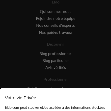
Eldo
Qui sommes-nous
Rejoindre notre équipe
Nos conseils d'experts
Nos guides travaux
Découvrir
Blog professionnel
Blog particulier
Avis vérifiés
Professionnel
EldoPro pour les artisans et pros
EldoNetwork pour les réseaux, marques et industriels
Votre vie Privée
Règles de classement des artisans
Eldo.com peut stocker et/ou accéder à des informations stockées