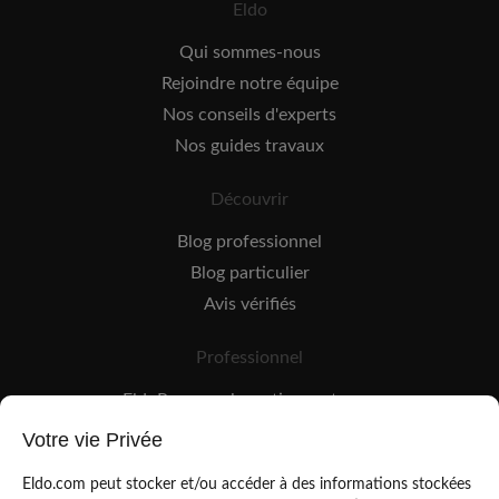
Eldo
Qui sommes-nous
Rejoindre notre équipe
Nos conseils d'experts
Nos guides travaux
Découvrir
Blog professionnel
Blog particulier
Avis vérifiés
Professionnel
EldoPro pour les artisans et pros
EldoNetwork pour les réseaux, marques et industriels
Votre vie Privée
Règles de classement des artisans
Eldo.com peut stocker et/ou accéder à des informations stockées