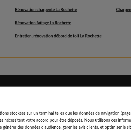
Rénovation charpente La Rochette
Charpen
Rénovation faîtage La Rochette
Entretien, rénovation débord de toit La Rochette
Eldo
Découvrir
Qui sommes-nous
Blog professionnel
ions stockées sur un terminal telles que les données de navigation (page
Rejoindre notre équipe
Blog particulier
EldoNetw
es nécessitent votre accord pour être déposés. Nous utilisons ces informa
Nos conseils d'experts
générer des données d’audience, gérer les avis clients, et optimiser le sit
Avis vérifiés