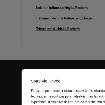
Isolation toiture, sarking La Rochette
Traitement de fuite toiture La Rochette
Toiture translucide La Rochette
Votre vie Privée
Eldo.com peut stocker et/ou accéder à des informat
techniques ne sont pas paramétrables mais les autr
contact@eldo.com
expérience, d'exploiter des études de marché afin de 
01.83.75.42.90