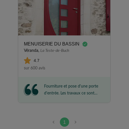
MENUISERIE DU BASSIN
Véranda,
La Teste-de-Buch
4.7
sur 600 avis
Fourniture et pose d'une porte
d'entrée. Les travaux ce sont
très bien déroulés rapidement
finition très bonne et nettoyage
chantier très bien.
1