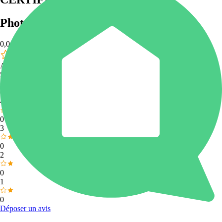
Photos
(
0
)
0,0
Aucun avis contrôlé
5
0
4
0
3
0
2
0
1
0
Déposer un avis