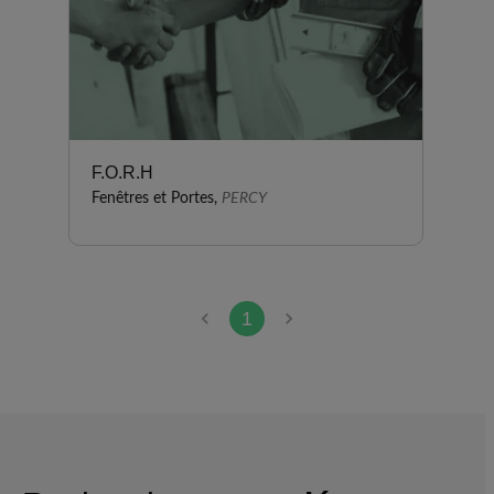
F.O.R.H
Fenêtres et Portes,
PERCY
1