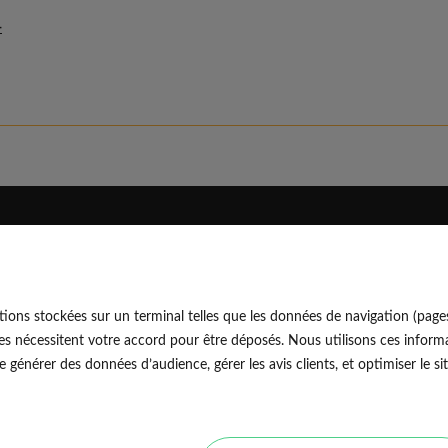
-
Eldo
Découvrir
Qui sommes-nous
Blog professionnel
ions stockées sur un terminal telles que les données de navigation (page
Rejoindre notre équipe
Blog particulier
EldoNetw
es nécessitent votre accord pour être déposés. Nous utilisons ces informa
Nos conseils d'experts
générer des données d’audience, gérer les avis clients, et optimiser le sit
Avis vérifiés
Nos guides travaux