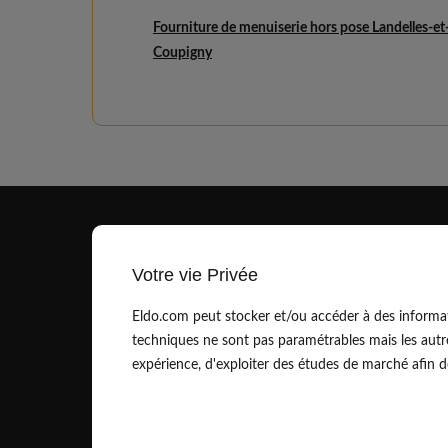
Fourniture de menuiserie hors pose Landelles-et
Coupigny
Votre vie Privée
Eldo.com peut stocker et/ou accéder à des informat
techniques ne sont pas paramétrables mais les autr
contact@eldo.com
expérience, d'exploiter des études de marché afin de 
01.83.75.42.90