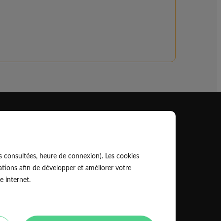
Professionnel
EldoPro pour les artisans et pros
s consultées, heure de connexion). Les cookies
ork pour les réseaux, marques et industriels
tions afin de développer et améliorer votre
e internet.
Règles de classement des artisans