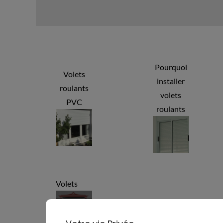
Pourquoi
Volets
installer
roulants
volets
PVC
roulants
Volets