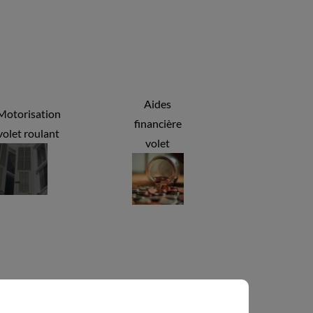
Aides
Motorisation
financière
volet roulant
volet