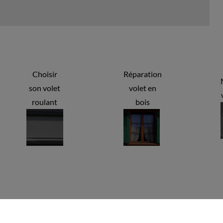
Choisir
Réparation
son volet
volet en
roulant
bois