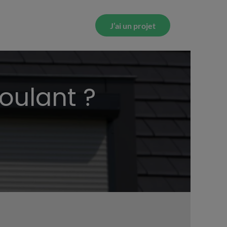
J’ai un projet
oulant ?