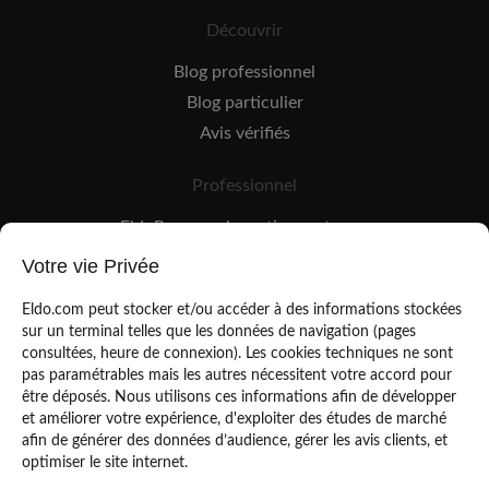
Découvrir
Blog professionnel
Blog particulier
Avis vérifiés
Professionnel
EldoPro pour les artisans et pros
EldoNetwork pour les réseaux, marques et industriels
Votre vie Privée
Règles de classement des artisans
Eldo.com peut stocker et/ou accéder à des informations stockées
sur un terminal telles que les données de navigation (pages
consultées, heure de connexion). Les cookies techniques ne sont
pas paramétrables mais les autres nécessitent votre accord pour
être déposés. Nous utilisons ces informations afin de développer
et améliorer votre expérience, d'exploiter des études de marché
afin de générer des données d’audience, gérer les avis clients, et
Mentions légales
CGU
optimiser le site internet.
Politique de confidentialité
Copyright Eldo 2021