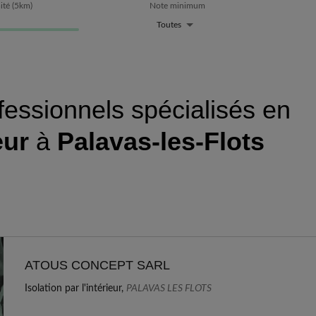
ité
(
5
km)
Note minimum
Toutes
fessionnels spécialisés en
eur
à
Palavas-les-Flots
ATOUS CONCEPT SARL
Isolation par l'intérieur,
PALAVAS LES FLOTS