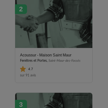
l'issue Explication du
2
fonctionnement des volets
roulants et de la programmation
très claire et précise Très bon
contact avec Mr F. qui nous a
fait signer le devis, avec Marcia
qui a toujours parfaitement
répondu à chacune de nos
demandes Je recommande pour
la qualité du travail fourni et la
Acoussur - Maison Saint Maur
relation client
Fenêtres et Portes,
Saint-Maur-des-Fossés
4.7
sur 91 avis
3