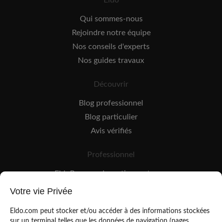
Eldo
Qui sommes-nous
Rejoindre notre équipe
Nos conseils d'experts
Nos guides travaux
Découvrir
Blog professionnel
Blog particulier
Avis vérifiés
Professionnel
EldoPro pour les artisans et pros
EldoNetwork pour les réseaux, marques et industriels
Votre vie Privée
Règles de classement des artisans
Eldo.com peut stocker et/ou accéder à des informations stockées
sur un terminal telles que les données de navigation (pages