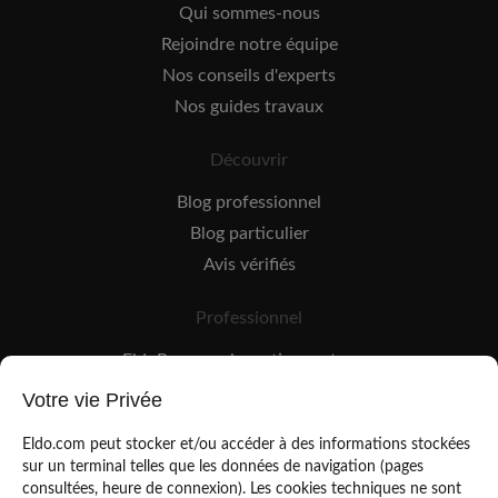
Qui sommes-nous
Rejoindre notre équipe
Nos conseils d'experts
Nos guides travaux
Découvrir
Blog professionnel
Blog particulier
Avis vérifiés
Professionnel
EldoPro pour les artisans et pros
EldoNetwork pour les réseaux, marques et industriels
Votre vie Privée
Règles de classement des artisans
Eldo.com peut stocker et/ou accéder à des informations stockées
sur un terminal telles que les données de navigation (pages
consultées, heure de connexion). Les cookies techniques ne sont