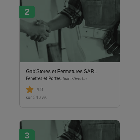
des prestations réalisées par
2
Vérandas BEAUQUESNE, tant
dans le conseil que dans la
réalisation. Nous avons apprécié
les échanges et explications
claires, la conception du projet,
le fait de pouvoir visiter
l’entrepôt de conception et
assemblage à Conlie. Nous
avons également apprécié le
Gab'Stores et Fermetures SARL
respect des délais, le
Fenêtres et Portes,
Saint-Avertin
professionnalisme à toutes les
4.8
étapes, le commercial, le
sur 54 avis
métreur, les monteurs… tous
ont œuvré pour réaliser notre
projet très réussi. Nous les
recommandons sans hésitation.
3