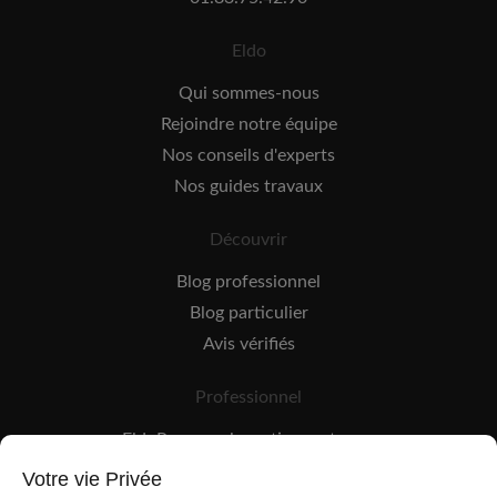
Eldo
Qui sommes-nous
Rejoindre notre équipe
Nos conseils d'experts
Nos guides travaux
Découvrir
Blog professionnel
Blog particulier
Avis vérifiés
Professionnel
EldoPro pour les artisans et pros
EldoNetwork pour les réseaux, marques et industriels
Votre vie Privée